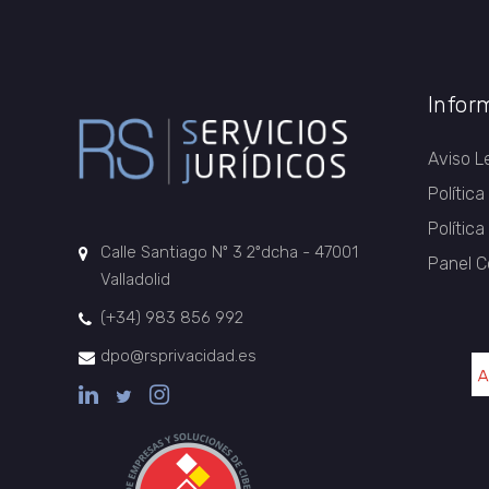
Infor
Aviso L
Política
Polític
Calle Santiago Nº 3 2ºdcha - 47001
Panel C
Valladolid
(+34) 983 856 992
dpo@rsprivacidad.es