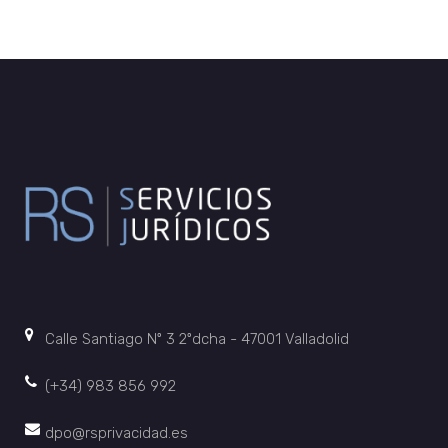
Calle Santiago Nº 3 2ºdcha - 47001 Valladolid
(+34) 983 856 992
dpo@rsprivacidad.es