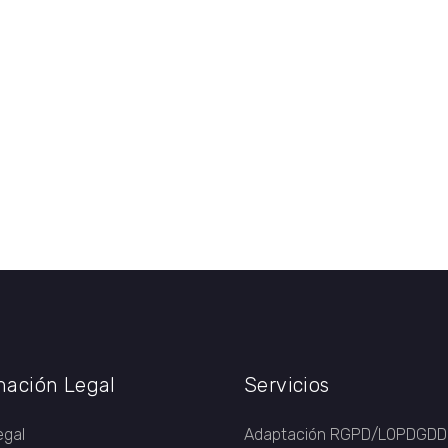
mación Legal
Servicios
egal
Adaptación RGPD/LOPDGDD